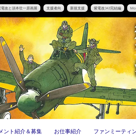
紫電改と須本壮一原画展
支援者向
新規支援
紫電改343完結編
Mo
メント紹介＆募集
お仕事紹介
ファンミーティ