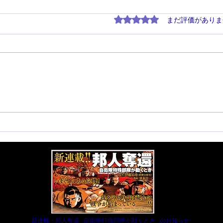
5つ星のうち0と評価され
まだ評価がありま
夏コミ＆邦人奪還イベント情
「あ
報！！
「こ
始ま
​新連載・邦人奪還 -自衛隊特殊部隊が動くとき- のお知らせ