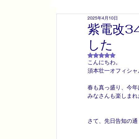
2025年4月10日
紫電改と須本壮一原画展
紫電改3
した
5つ星のうちNaN
こんにちわ。
須本壮一オフィシャ
春も真っ盛り、今年
みなさんも楽しまれ
さて、先日告知の通