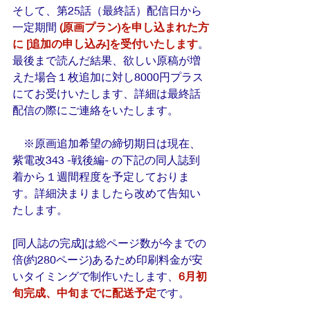
そして、第25話（最終話）配信日から
一定期間 
(原画プラン)を申し込まれた方
に [追加の申し込み]を受付いたします
。
最後まで読んだ結果、欲しい原稿が増
えた場合１枚追加に対し8000円プラス
にてお受けいたします、詳細は最終話
配信の際にご連絡をいたします。
　※原画追加希望の締切期日は現在、
紫電改343 -戦後編- の下記の同人誌到
着から１週間程度を予定しておりま
す。詳細決まりましたら改めて告知い
たします。
[同人誌の完成]は総ページ数が今までの
倍(約280ページ)あるため印刷料金が安
いタイミングで制作いたします、
6月初
旬完成、中旬までに配送予定
です。