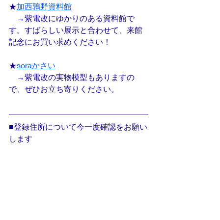
★
加西鶉野資料館
　→紫電改にゆかりのある資料館で
す。すばらしい展示と合わせて、来館
記念にお買い求めください！
★
soraかさい
　→紫電改の実物模型もありますの
で、ぜひお立ち寄りください。
■登録住所について今一度確認をお願い
します
転居等の連絡先の変更がある場合は、
すみやかに当方にご連絡願います。
ご連絡ない場合、今後送付物の再送等
手続きで、お手元へのお届けが遅延し
ますので、なにとぞ御配意くださいま