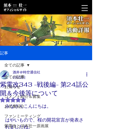
記事
全ての記事
酒井＠時空通信社
全ての記事
3月22日
紫電改343 -戦後編- 第24話公
お知らせ
開＆今後等について
コメント紹介＆募集
5つ星のうちNaNと評価されています。
みなさんこんにちは。
お仕事紹介
ファンミーティング
はやいもので、桜の開花宣言が発表さ
紫電改と須本壮一原画展
れましたね。