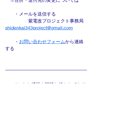
　　・メールを送信する
		紫電改プロジェクト事務局 
shidenkai343project@gmail.com
　　・
お問い合わせフォーム
から連絡
する
■コメントや感想を随時お待ちしており
ます
支援者の皆様からのコメント引き続き
お待ちしております。
ほんのヒトコトでも長文でも、声を聞
かせてくれるとスタッフ一同大変喜び