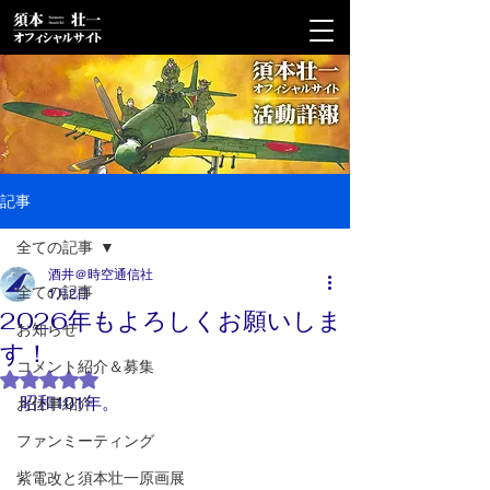
記事
全ての記事
酒井＠時空通信社
全ての記事
1月2日
2026年もよろしくお願いしま
お知らせ
す！
コメント紹介＆募集
5つ星のうちNaNと評価されています。
昭和101年。
お仕事紹介
ファンミーティング
紫電改と須本壮一原画展