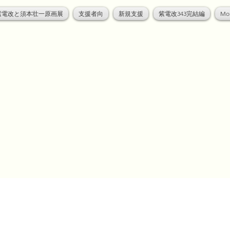
紫電改と須本壮一原画展
支援者向
新規支援
紫電改343完結編
Mo