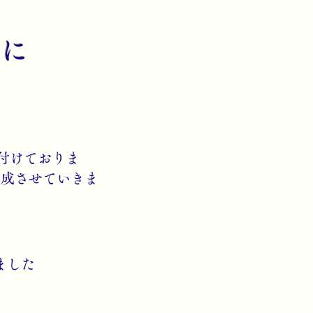
に​
い
け付けておりま
完成させていきま
ました