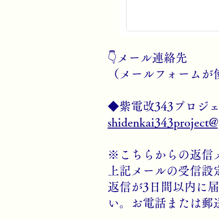
👇メール連絡先
（メールフォームが
◆紫電改343プロジ
shidenkai343project
※こちらからの返信
上記メールの受信設
返信が3日間以内に
い。お電話または郵