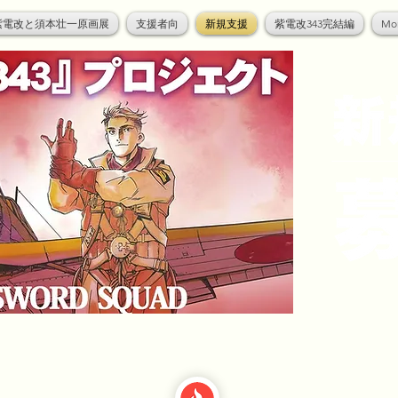
紫電改と須本壮一原画展
支援者向
新規支援
紫電改343完結編
Mo