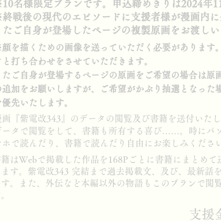
※10名様限定プランです。申込締めきりは2024年
※終戦後の現代のエピソードに支援者様が漫画内に
またご自身が登場したページの複製原画をお渡しい
※顔を描くための画像を送っていただく必要があります
フと打ち合わせをさせていただきます。
またご自身が登場するページの原画をご希望の場合は原画１
の追加をお願いしますが、ご希望がかぶり抽選となった
を優先いたします。
漫画『紫電改343』のデータの閲覧及び書籍を送付いた
データで閲覧をして、書籍も所有する喜び……。時にパ
マホで読んだり、書籍で読んだり自由にお楽しみくださ
書籍はWebで掲載した作品を168Pごとに書籍にまとめて
します。紫電改343 完結まで過去掲載文、及び、最新話
ます。​また、外伝など本編以外の物語もこのプランで閲
す。
​支援