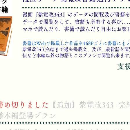
漫画『紫電改343』のデータの閲覧及び書籍
データで閲覧をして、書籍も所有する喜び…
マホで読んだり、書籍で読んだり自由にお楽
書籍はWebで掲載した作品を168Pごとに書籍にま
紫電改343 完結まで過去掲載文、及び、最新話を閲
伝など本編以外の物語もこのプランで閲覧出来ます
​支
締め切りました
【追加】紫電改343 -完
様本編登場プラン