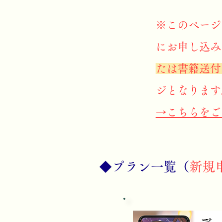
※このページ
にお申し込み
たは書籍送付
ジとなります
→こちらをご
​◆プラン一覧（
新規