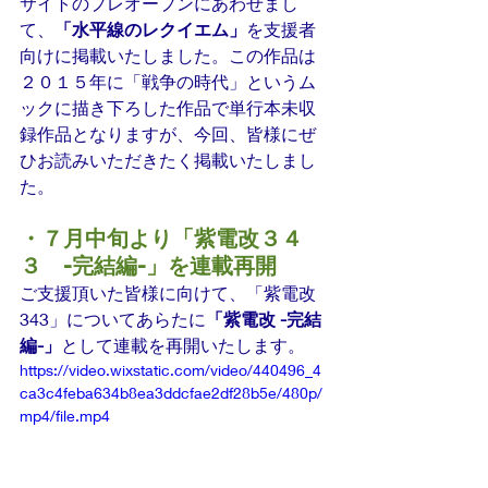
サイトのプレオープンにあわせまし
て、
「水平線のレクイエム」
を支援者
向けに掲載いたしました。この作品は
２０１５年に「戦争の時代」というム
ックに描き下ろした作品で単行本未収
録作品となりますが、今回、皆様にぜ
ひお読みいただきたく掲載いたしまし
た。
・７月中旬より「紫電改３４
３　-完結編-」を連載再開
ご支援頂いた皆様に向けて、「紫電改
343」についてあらたに
「紫電改 -完結
編-」
として連載を再開いたします。
https://video.wixstatic.com/video/440496_4
ca3c4feba634b8ea3ddcfae2df28b5e/480p/
mp4/file.mp4