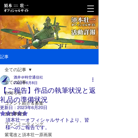
記事
全ての記事
酒井＠時空通信社
全ての記事
2023年6月8日
【ご報告】作品の執筆状況と返
お知らせ
礼品の準備状況
コメント紹介＆募集
更新日：
2023年6月20日
5つ星のうちNaNと評価されています。
お仕事紹介
須本壮一オフィシャルサイトより、皆
ファンミーティング
様へのご報告です。
紫電改と須本壮一原画展