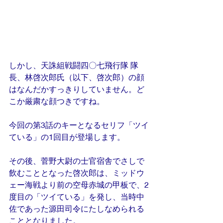
しかし、天誅組戦闘四〇七飛行隊 隊
長、林啓次郎氏（以下、啓次郎）の顔
はなんだかすっきりしていません。ど
こか厳粛な顔つきですね。
今回の第3話のキーとなるセリフ「ツイ
ている」の1回目が登場します。
その後、菅野大尉の士官宿舎でさしで
飲むこととなった啓次郎は、ミッドウ
ェー海戦より前の空母赤城の甲板で、2
度目の「ツイている」を発し、当時中
佐であった源田司令にたしなめられる
こととなりました。