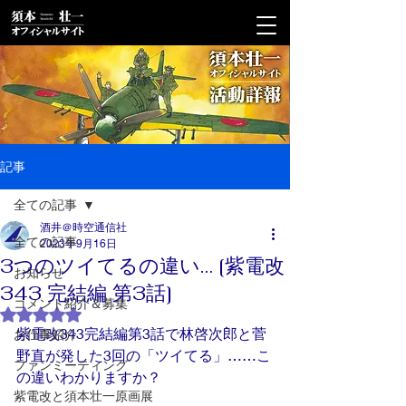
記事
全ての記事
酒井＠時空通信社
全ての記事
2023年9月16日
3つのツイてるの違い… [紫電改
お知らせ
343 完結編 第3話]
コメント紹介＆募集
5つ星のうちNaNと評価されています。
紫電改343完結編第3話で林啓次郎と菅
お仕事紹介
野直が発した3回の「ツイてる」……こ
ファンミーティング
の違いわかりますか？
紫電改と須本壮一原画展