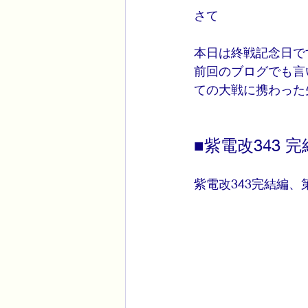
さて
本日は終戦記念日で
前回のブログでも言
ての大戦に携わった
■紫電改343 
紫電改343完結編