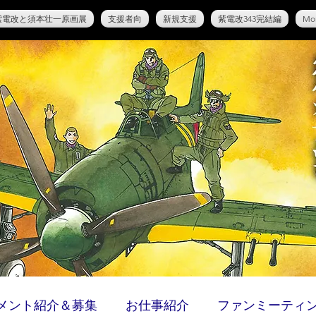
紫電改と須本壮一原画展
支援者向
新規支援
紫電改343完結編
Mo
メント紹介＆募集
お仕事紹介
ファンミーティ