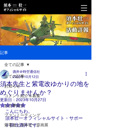
記事
全ての記事
酒井＠時空通信社
全ての記事
2023年10月12日
須本先生と紫電改ゆかりの地を
お知らせ
めぐりませんか？
コメント紹介＆募集
更新日：
2023年10月27日
5つ星のうちNaNと評価されています。
お仕事紹介
こんにちわ。
ファンミーティング
須本壮一オフィシャルサイト・サポー
ト担当酒井です。
紫電改と須本壮一原画展