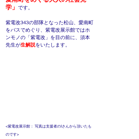
学」
です。
紫電改343の部隊となった松山、愛南町
をバスでめぐり、紫電改展示館ではホ
ンモノの「紫電改」を目の前に、須本
先生が
生解説
をいたします。
<紫電改展示館： 写真は支援者のIさんから頂いたも
のです>