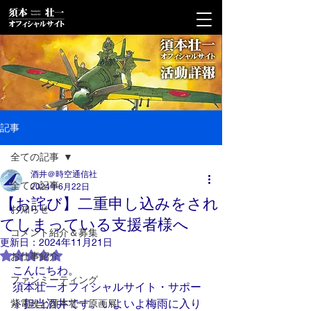
記事
全ての記事
酒井＠時空通信社
全ての記事
2024年6月22日
【お詫び】二重申し込みをされ
お知らせ
てしまっている支援者様へ
コメント紹介＆募集
更新日：
2024年11月21日
5つ星のうちNaNと評価されています。
お仕事紹介
こんにちわ。
ファンミーティング
須本壮一オフィシャルサイト・サポー
ト担当酒井です。いよいよ梅雨に入り
紫電改と須本壮一原画展