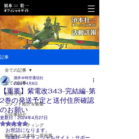
記事
全ての記事
酒井＠時空通信社
全ての記事
2024年4月8日
【重要】紫電改343-完結編-第
お知らせ
2巻の発送予定と送付住所確認
コメント紹介＆募集
のお願い
お仕事紹介
更新日：
2024年4月27日
5つ星のうちNaNと評価されています。
ファンミーティング
お世話になります。
紫電改と須本壮一原画展
須本壮一オフィシャルサイト・サポー